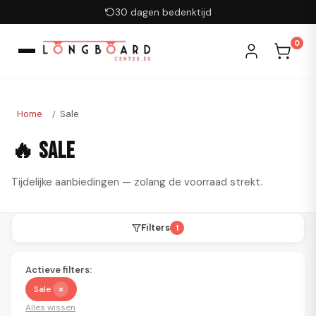
Ga naar inhoud
30 dagen bedenktijd
0
Home
Sale
/
🔥 Sale
Tijdelijke aanbiedingen — zolang de voorraad strekt.
Filters
1
Actieve filters:
×
Sale
Alles wissen