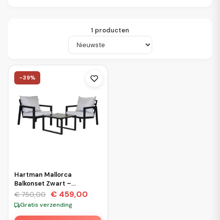
1
producten
Producten
-
39
%
Hartman Mallorca
Balkonset Zwart –
Aluminium Loungeset 2
€
459,00
€
750,00
Personen met Keramische
Gratis verzending
Tafel