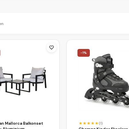
en
cten
-
1
%
n Mallorca Balkonset
★
★
★
★
★
(
1
)
– Aluminium
Champz Kinder Skeelers