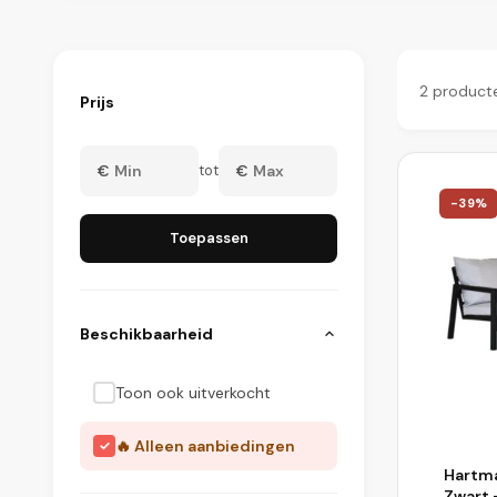
2
product
Prijs
Produ
€
tot
€
-
39
%
Toepassen
Beschikbaarheid
Toon ook uitverkocht
🔥 Alleen aanbiedingen
Hartma
Zwart 