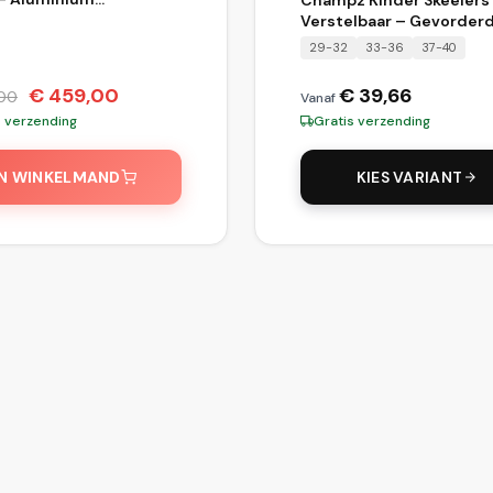
eset 2 Personen met
Verstelbaar – Gevorder
sche Tafel
Semi-Softboot – Zwart
29-32
33-36
37-40
€
459,00
€
39,66
00
Vanaf
s verzending
Gratis verzending
IN WINKELMAND
KIES VARIANT