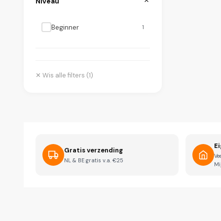
Niveau
Beginner
1
✕ Wis alle filters (
1
)
Ei
Gratis verzending
Ve
NL & BE gratis v.a. €25
Mi