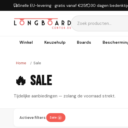
Ga naar inhoud
Snelle EU-levering · gratis vanaf €25
|
30 dagen bedenktij
Winkel
Keuzehulp
Boards
Beschermin
Home
Sale
/
🔥 Sale
Tijdelijke aanbiedingen — zolang de voorraad strekt.
Actieve filters:
×
Sale