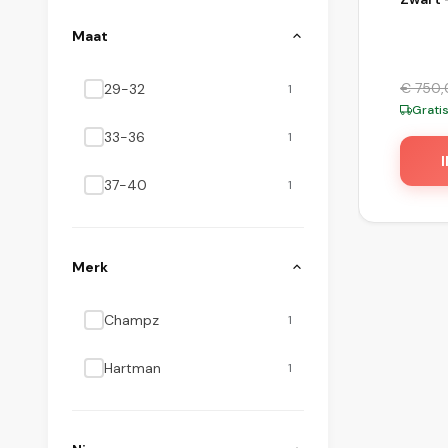
Loung
Maat
Kerami
€
750,
29-32
1
Grati
33-36
1
37-40
1
Merk
Champz
1
Hartman
1