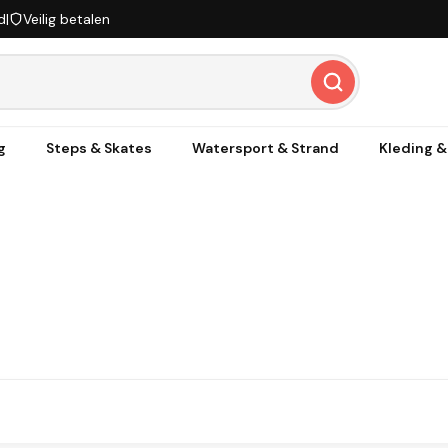
d
|
Veilig betalen
g
Steps & Skates
Watersport & Strand
Kleding 