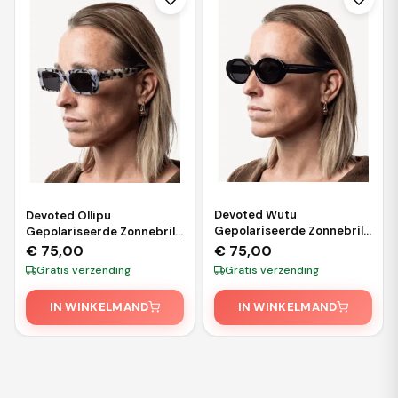
Devoted Wutu
Devoted Ollipu
Gepolariseerde Zonnebril
Gepolariseerde Zonnebril
– Zwart
– White Leopard
€
75,00
€
75,00
Gratis verzending
Gratis verzending
IN WINKELMAND
IN WINKELMAND