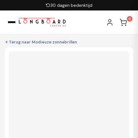
Ga naar inhoud
30 dagen bedenktijd
0
Terug naar
Modieuze zonnebrillen