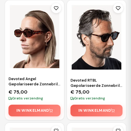
Devoted Angel
Devoted RTBL
Gepolariseerde Zonnebril
Gepolariseerde Zonnebril
– Brown Tortoise
– Brown Leopard
€
75,00
€
75,00
Gratis verzending
Gratis verzending
IN WINKELMAND
IN WINKELMAND