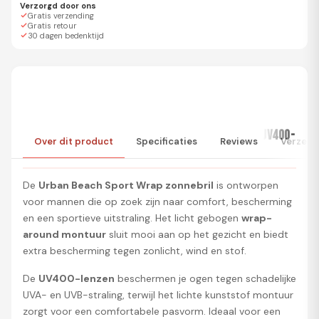
Verzorgd door ons
Gratis verzending
Gratis retour
30 dagen bedenktijd
URBAN BEACH SPORT WRAP HERENZONNEBRIL MET UV400-
Over dit product
Specificaties
Reviews
Verzend
BESCHERMING
De
Urban Beach Sport Wrap zonnebril
is ontworpen
voor mannen die op zoek zijn naar comfort, bescherming
en een sportieve uitstraling. Het licht gebogen
wrap-
around montuur
sluit mooi aan op het gezicht en biedt
extra bescherming tegen zonlicht, wind en stof.
De
UV400-lenzen
beschermen je ogen tegen schadelijke
UVA- en UVB-straling, terwijl het lichte kunststof montuur
zorgt voor een comfortabele pasvorm. Ideaal voor een