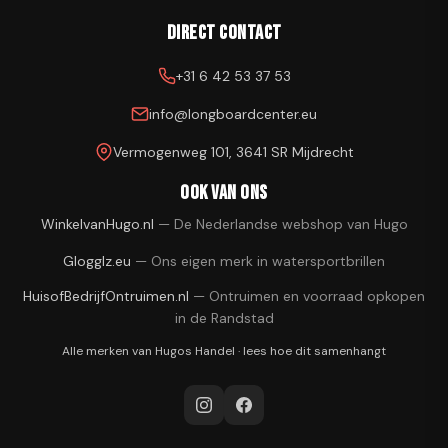
Direct contact
+31 6 42 53 37 53
info@longboardcenter.eu
Vermogenweg 101, 3641 SR Mijdrecht
Ook van ons
WinkelvanHugo.nl
—
De Nederlandse webshop van Hugo
Glogglz.eu
—
Ons eigen merk in watersportbrillen
HuisofBedrijfOntruimen.nl
—
Ontruimen en voorraad opkopen
in de Randstad
Alle merken van
Hugos Handel
·
lees hoe dit samenhangt