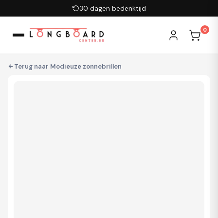
Ga naar inhoud
30 dagen bedenktijd
0
Terug naar
Modieuze zonnebrillen