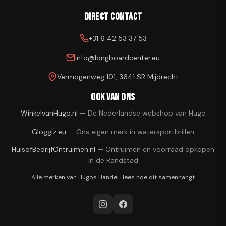
Direct contact
+31 6 42 53 37 53
info@longboardcenter.eu
Vermogenweg 101, 3641 SR Mijdrecht
Ook van ons
WinkelvanHugo.nl
—
De Nederlandse webshop van Hugo
Glogglz.eu
—
Ons eigen merk in watersportbrillen
HuisofBedrijfOntruimen.nl
—
Ontruimen en voorraad opkopen
in de Randstad
Alle merken van
Hugos Handel
·
lees hoe dit samenhangt