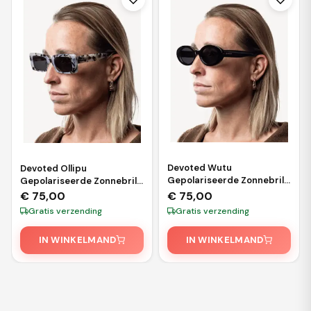
Devoted Wutu
Devoted Ollipu
Gepolariseerde Zonnebril
Gepolariseerde Zonnebril
– Zwart
– White Leopard
€
75,00
€
75,00
Gratis verzending
Gratis verzending
IN WINKELMAND
IN WINKELMAND