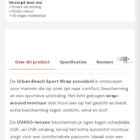
Verzorgd door ons
Gratis verzending
Gratis retour
30 dagen bedenktijd
URBAN BEACH SPORT WRAP HERENZONNEBRIL MET UV400-
Over dit product
Specificaties
Reviews
Verzend
BESCHERMING
De
Urban Beach Sport Wrap zonnebril
is ontworpen
voor mannen die op zoek zijn naar comfort, bescherming
en een sportieve uitstraling. Het licht gebogen
wrap-
around montuur
sluit mooi aan op het gezicht en biedt
extra bescherming tegen zonlicht, wind en stof.
De
UV400-lenzen
beschermen je ogen tegen schadelijke
UVA- en UVB-straling, terwijl het lichte kunststof montuur
zorgt voor een comfortabele pasvorm. Ideaal voor een