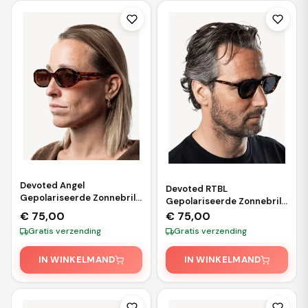
Devoted Angel
Devoted RTBL
Gepolariseerde Zonnebril
Gepolariseerde Zonnebril
– Brown Tortoise
– Brown Leopard
€
75,00
€
75,00
Gratis verzending
Gratis verzending
IN WINKELMAND
IN WINKELMAND