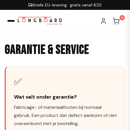
Ga naar inhoud
30 dagen bedenktijd
0
Garantie & Service
✅
Wat valt onder garantie?
Fabricage- of materiaalfouten bij normaal
gebruik. Een product dat defect aankomt of niet
overeenkomt met je bestelling.