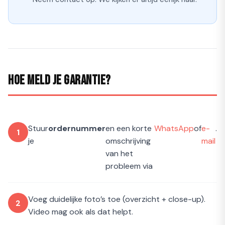
Hoe meld je garantie?
Stuur
ordernummer
en een korte
WhatsApp
of
e-
.
je
omschrijving
mail
van het
probleem via
Voeg duidelijke foto’s toe (overzicht + close-up).
Video mag ook als dat helpt.