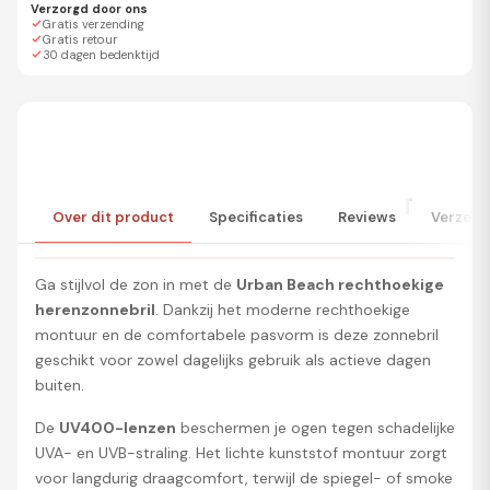
Verzorgd door ons
Gratis verzending
Gratis retour
30 dagen bedenktijd
URBAN BEACH RECHTHOEKIGE HERENZONNEBRIL MET
Over dit product
Specificaties
Reviews
Verzend
UV400-BESCHERMING
Ga stijlvol de zon in met de
Urban Beach rechthoekige
herenzonnebril
. Dankzij het moderne rechthoekige
montuur en de comfortabele pasvorm is deze zonnebril
geschikt voor zowel dagelijks gebruik als actieve dagen
buiten.
De
UV400-lenzen
beschermen je ogen tegen schadelijke
UVA- en UVB-straling. Het lichte kunststof montuur zorgt
voor langdurig draagcomfort, terwijl de spiegel- of smoke