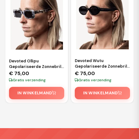
Devoted Wutu
Devoted Ollipu
Gepolariseerde Zonnebril
Gepolariseerde Zonnebril
– Zwart
– White Leopard
€
75,00
€
75,00
Gratis verzending
Gratis verzending
IN WINKELMAND
IN WINKELMAND