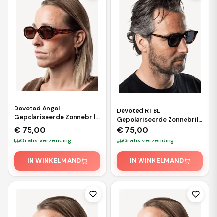
Devoted Angel
Devoted RTBL
Gepolariseerde Zonnebril
Gepolariseerde Zonnebril
– Brown Tortoise
– Brown Leopard
€
75,00
€
75,00
Gratis verzending
Gratis verzending
IN WINKELMAND
IN WINKELMAND