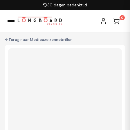
Ga naar inhoud
30 dagen bedenktijd
0
Terug naar
Modieuze zonnebrillen