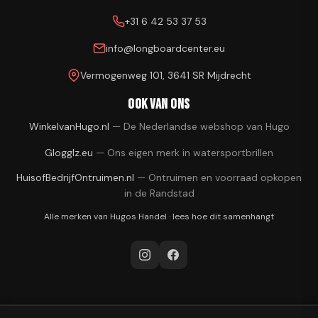
+31 6 42 53 37 53
info@longboardcenter.eu
Vermogenweg 101, 3641 SR Mijdrecht
Ook van ons
WinkelvanHugo.nl
—
De Nederlandse webshop van Hugo
Glogglz.eu
—
Ons eigen merk in watersportbrillen
HuisofBedrijfOntruimen.nl
—
Ontruimen en voorraad opkopen
in de Randstad
Alle merken van
Hugos Handel
·
lees hoe dit samenhangt