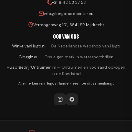
+31 6 42 53 37 53
info@longboardcenter.eu
Vermogenweg 101, 3641 SR Mijdrecht
Ook van ons
WinkelvanHugo.nl
—
De Nederlandse webshop van Hugo
Glogglz.eu
—
Ons eigen merk in watersportbrillen
HuisofBedrijfOntruimen.nl
—
Ontruimen en voorraad opkopen
in de Randstad
Alle merken van
Hugos Handel
·
lees hoe dit samenhangt