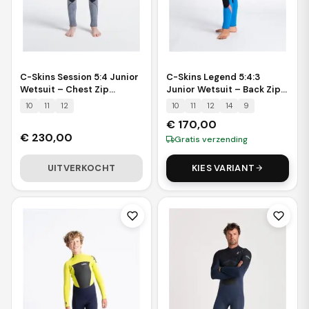
C-Skins Session 5:4 Junior
C-Skins Legend 5:4:3
Wetsuit – Chest Zip
Junior Wetsuit – Back Zip
Steamer (GBS)
Steamer (GBS)
10
11
12
10
11
12
14
9
€
170,00
€
230,00
Gratis verzending
UITVERKOCHT
KIES VARIANT