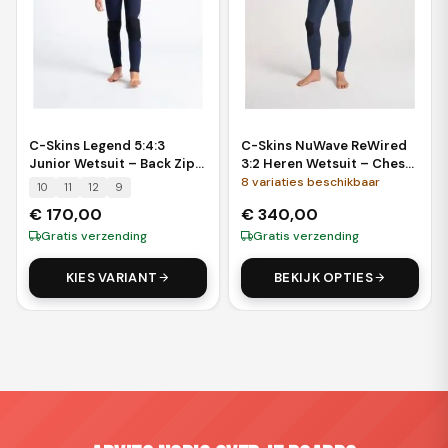
C-Skins Legend 5:4:3
C-Skins NuWave ReWired
Junior Wetsuit – Back Zip
3:2 Heren Wetsuit – Chest
Steamer (GBS)
Zip Steamer (GBS)
8
variaties beschikbaar
10
11
12
9
€
170,00
€
340,00
Gratis verzending
Gratis verzending
KIES VARIANT
BEKIJK OPTIES