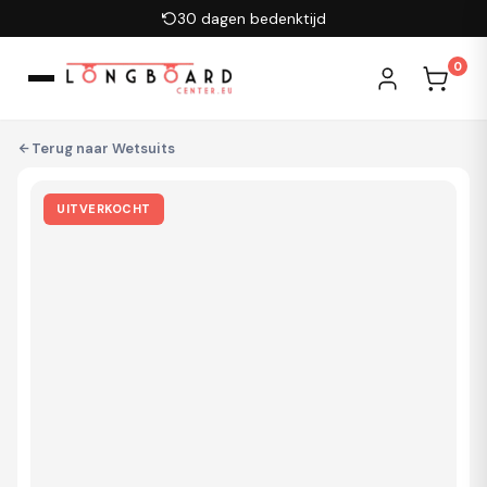
Ga naar inhoud
30 dagen bedenktijd
0
Terug naar
Wetsuits
UITVERKOCHT