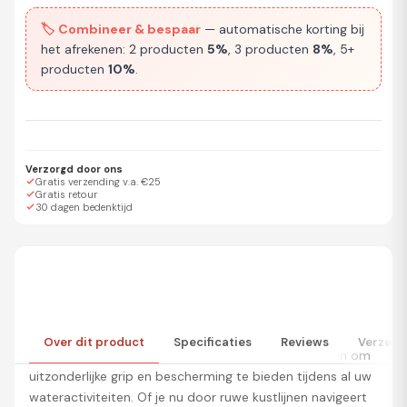
🏷️ Combineer & bespaar
— automatische korting bij
het afrekenen: 2 producten
5%
, 3 producten
8%
, 5+
producten
10%
.
Verzorgd door ons
Gratis verzending v.a. €25
Gratis retour
30 dagen bedenktijd
Verken de Wateren met Vertrouwen:
De Osprey
Over dit product
Specificaties
Reviews
Verzend
Volwassenen 2mm Wetsuit Schoenen zijn ontworpen om
uitzonderlijke grip en bescherming te bieden tijdens al uw
wateractiviteiten. Of je nu door ruwe kustlijnen navigeert