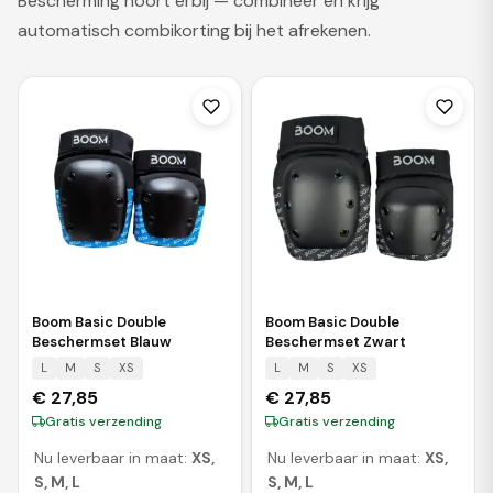
Bescherming hoort erbij — combineer en krijg
automatisch combikorting bij het afrekenen.
Boom Basic Double
Boom Basic Double
Beschermset Blauw
Beschermset Zwart
L
M
S
XS
L
M
S
XS
€
27,85
€
27,85
Gratis verzending
Gratis verzending
Nu leverbaar in maat:
XS,
Nu leverbaar in maat:
XS,
S, M, L
S, M, L