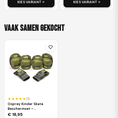
KIES VARIANT
KIES VARIANT
Vaak samen gekocht
★
★
★
★
★
(
1
)
Osprey Kinder Skate
Beschermset –
Camouflage – Large 8-12
€
18,95