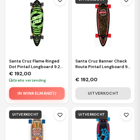
Santa Cruz Flame Ringed
Santa Cruz Banner Check
Dot Pintail Longboard 9.2
Route Pintail Longboard 9.2
Black Green
Black Red Gold
€
192,00
€
192,00
Gratis verzending
IN WINKELMAND
UITVERKOCHT
UITVERKOCHT
UITVERKOCHT