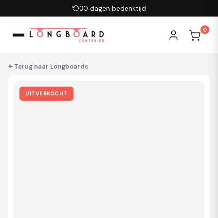
Ga naar inhoud
Veilig betalen
0
Terug naar
Longboards
UITVERKOCHT