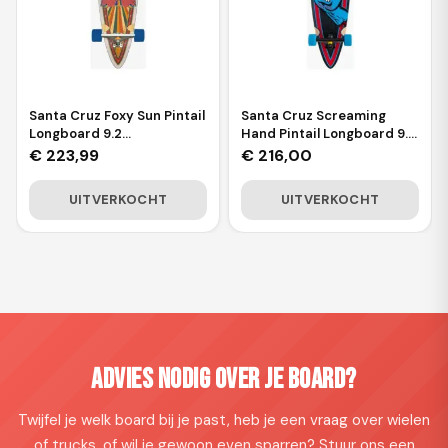
Santa Cruz Foxy Sun Pintail
Santa Cruz Screaming
Longboard 9.2
Hand Pintail Longboard 9.2
Multicolored
Black Blue
€
223,99
€
216,00
UITVERKOCHT
UITVERKOCHT
Advies nodig over je board?
Twijfel je welk board bij je past, heb je een vraag over wielen
of trucks, of wil je gewoon even sparren? Stuur ons een