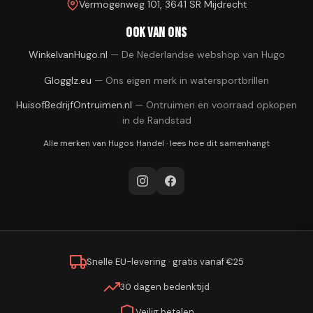
Vermogenweg 101, 3641 SR Mijdrecht
Ook van ons
WinkelvanHugo.nl
—
De Nederlandse webshop van Hugo
Glogglz.eu
—
Ons eigen merk in watersportbrillen
HuisofBedrijfOntruimen.nl
—
Ontruimen en voorraad opkopen
in de Randstad
Alle merken van
Hugos Handel
·
lees hoe dit samenhangt
Snelle EU-levering · gratis vanaf €25
30 dagen bedenktijd
Veilig betalen