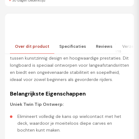
30 dagen bedenktijd
Stap aan boord van de
Osprey Eagle 42” Twin Tip
Over dit product
Specificaties
Reviews
Verzend
Longboard Skateboard
en ervaar de perfecte balans
tussen kunstzinnig design en hoogwaardige prestaties. Dit
longboard is speciaal ontworpen voor langeafstandsritten
en biedt een ongeëvenaarde stabiliteit en soepelheid,
ideaal voor zowel beginners als gevorderde rijders.
Belangrijkste Eigenschappen
Uniek Twin Tip Ontwerp:
Elimineert volledig de kans op wielcontact met het
deck, waardoor je moeiteloos diepe carves en
bochten kunt maken.