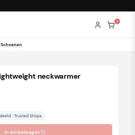
0
& Schoenen
ightweight neckwarmer
eeld · Trusted Shops
In winkelwagen