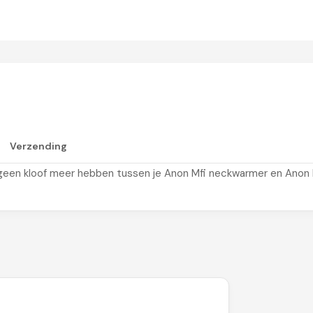
mt je nek tegen de kou en wind. Ook biedt deze nekwarmer va
Verzending
ordt ademen makkelijker gemaakt. Tevens kan je deze Anon Mfi L
je geen kloof meer hebben tussen je Anon Mfi neckwarmer en Anon 