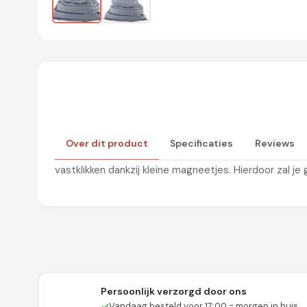
De Anon Womens Mfi Lightweight Neckwarmer bescher
Over dit product
Specificaties
Reviews
zon. Dankzij de laser geperforeerde mondgaatjes, w
vastklikken dankzij kleine magneetjes. Hierdoor zal 
Persoonlijk verzorgd door ons
✓
Vandaag besteld voor 17:00 = morgen in huis