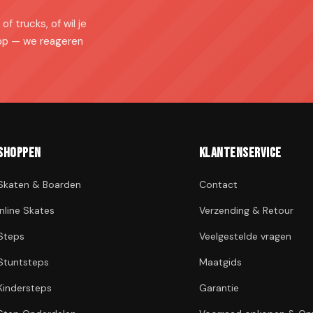
of trucks, of wil je
pp — we reageren
Shoppen
Klantenservice
Skaten & Boarden
Contact
Inline Skates
Verzending & Retour
Steps
Veelgestelde vragen
Stuntsteps
Maatgids
Kindersteps
Garantie