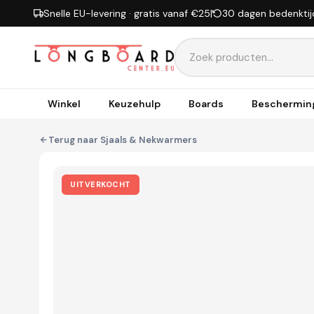
Ga naar inhoud
Snelle EU-levering · gratis vanaf €25
|
30 dagen bedenktij
Winkel
Keuzehulp
Boards
Beschermin
Terug naar
Sjaals & Nekwarmers
UITVERKOCHT