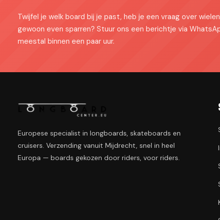
Twijfel je welk board bij je past, heb je een vraag over wielen 
gewoon even sparren? Stuur ons een berichtje via WhatsA
meestal binnen een paar uur.
Europese specialist in longboards, skateboards en
cruisers. Verzending vanuit Mijdrecht, snel in heel
Europa — boards gekozen door riders, voor riders.