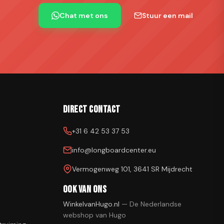
Chat met ons
Stuur een mail
Direct contact
+31 6 42 53 37 53
info@longboardcenter.eu
Vermogenweg 101, 3641 SR Mijdrecht
Ook van ons
WinkelvanHugo.nl
—
De Nederlandse
webshop van Hugo