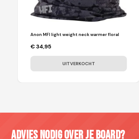
Anon MFI light weight neck warmer floral
€
34,95
UITVERKOCHT
Advies nodig over je board?