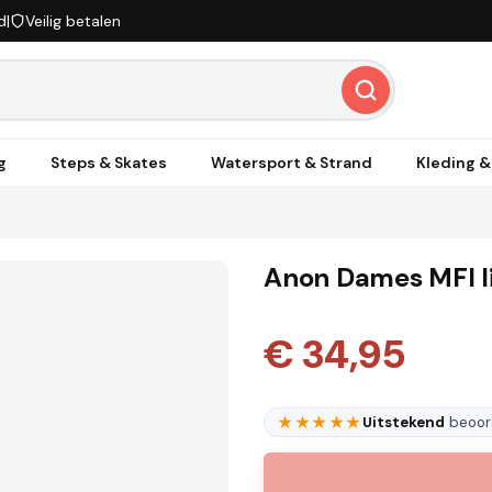
d
|
Veilig betalen
g
Steps & Skates
Watersport & Strand
Kleding 
Anon Dames MFI l
€ 34,95
★★★★★
Uitstekend
beoord