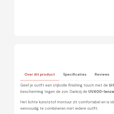
URBAN BEACH OVERSIZED DAMESZONNEBRIL MET 
Over dit product
Specificaties
Reviews
Geef je outfit een stijlvolle finishing touch met de
Ur
bescherming tegen de zon. Dankzij de
UV400-lenz
Het lichte kunststof montuur zit comfortabel en is id
eenvoudig te combineren met iedere outfit.