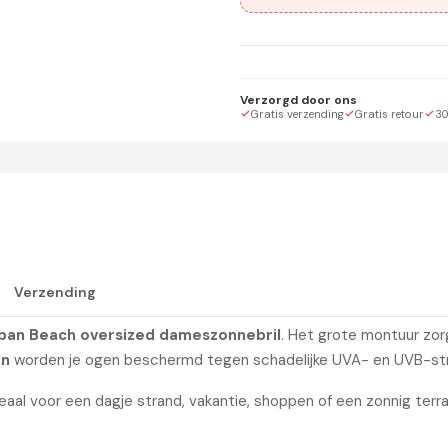
Verzorgd door ons
Gratis verzending
Gratis retour
30
UV400-BESCHERMING
Verzending
ban Beach oversized dameszonnebril
. Het grote montuur zorg
en
worden je ogen beschermd tegen schadelijke UVA- en UVB-str
eaal voor een dagje strand, vakantie, shoppen of een zonnig terras