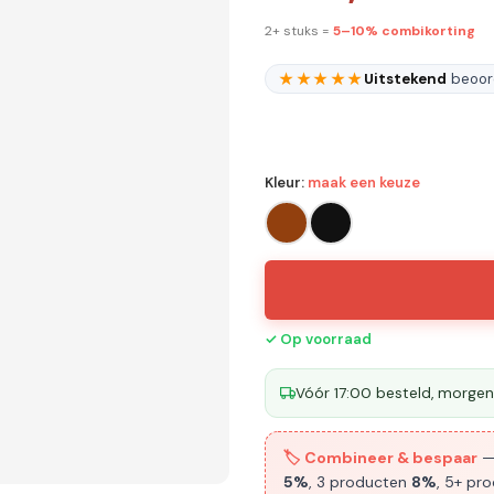
2+ stuks =
5–10% combikorting
★★★★★
Uitstekend
beoord
Kleur
:
maak een keuze
✓ Op voorraad
Vóór 17:00 besteld, morgen 
🏷️ Combineer & bespaar
—
5%
, 3 producten
8%
, 5+ pr