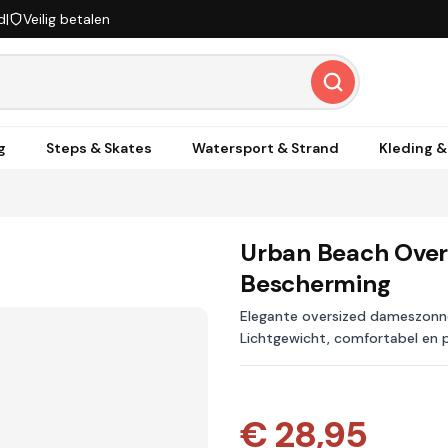
d
|
Veilig betalen
g
Steps & Skates
Watersport & Strand
Kleding 
Urban Beach Over
Bescherming
Elegante oversized dameszonn
Lichtgewicht, comfortabel en 
€ 28,95