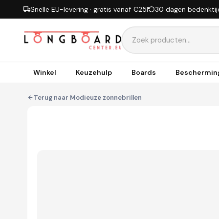
Ga naar inhoud
Snelle EU-levering · gratis vanaf €25
|
30 dagen bedenktij
Winkel
Keuzehulp
Boards
Beschermin
Terug naar
Modieuze zonnebrillen