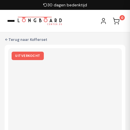
Ga naar inhoud
30 dagen bedenktijd
0
Terug naar
Kofferset
UITVERKOCHT