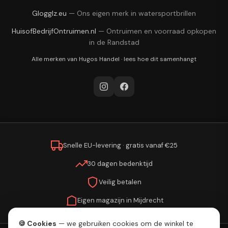
Glogglz.eu
—
Ons eigen merk in watersportbrillen
HuisofBedrijfOntruimen.nl
—
Ontruimen en voorraad opkopen
in de Randstad
Alle merken van
Hugos Handel
·
lees hoe dit samenhangt
Snelle EU-levering · gratis vanaf €25
30 dagen bedenktijd
Veilig betalen
Eigen magazijn in Mijdrecht
🍪 Cookies
— we gebruiken cookies om de winkel te