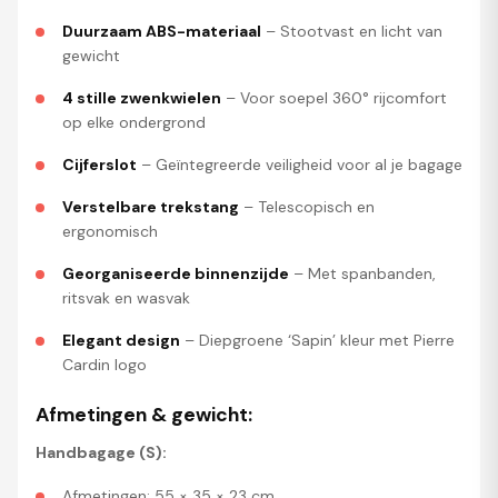
Duurzaam ABS-materiaal
– Stootvast en licht van
gewicht
4 stille zwenkwielen
– Voor soepel 360° rijcomfort
op elke ondergrond
Cijferslot
– Geïntegreerde veiligheid voor al je bagage
Verstelbare trekstang
– Telescopisch en
ergonomisch
Georganiseerde binnenzijde
– Met spanbanden,
ritsvak en wasvak
Elegant design
– Diepgroene ‘Sapin’ kleur met Pierre
Cardin logo
Afmetingen & gewicht:
Handbagage (S):
Afmetingen: 55 × 35 × 23 cm