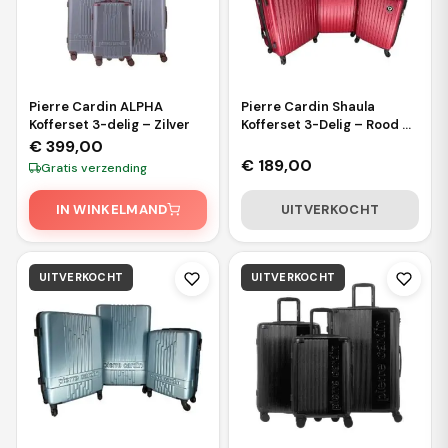
Pierre Cardin ALPHA
Pierre Cardin Shaula
Kofferset 3-delig – Zilver
Kofferset 3-Delig – Rood –
4 Wielen – Harde Koffers –
€
399,00
Cijferslot – 55/65/75 cm
€
189,00
Gratis verzending
IN WINKELMAND
UITVERKOCHT
UITVERKOCHT
UITVERKOCHT