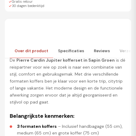
Gratis retour
30 dagen bedenktijd
Licht, stevig en elegant –
Over dit product
Specificaties
Reviews
Verzend
De
Pierre Cardin Jupiter kofferset in Sapin Groen
is dé
reispartner voor wie op zoek is naar een combinatie van
stijl, comfort en gebruiksgemak. Met drie verschillende
formaten koffers ben je klaar voor een korte trip, citytrip
of lange vakantie. Het moderne design en de functionele
afwerking zorgen ervoor dat je altijd georganiseerd en
stijlvol op pad gaat.
Belangrijkste kenmerken:
3 formaten koffers
– Inclusief handbagage (55 cm),
medium (65 cm) en grote koffer (75 cm)