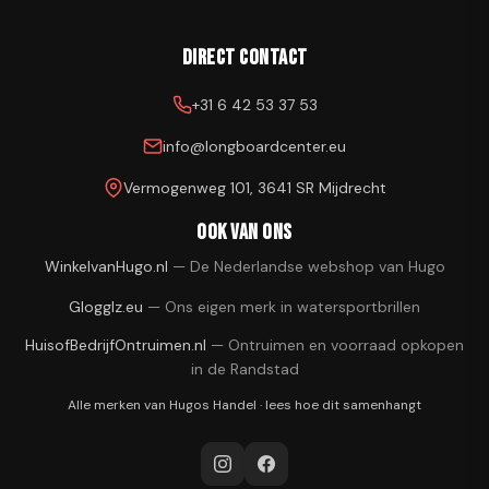
Direct contact
+31 6 42 53 37 53
info@longboardcenter.eu
Vermogenweg 101, 3641 SR Mijdrecht
Ook van ons
WinkelvanHugo.nl
—
De Nederlandse webshop van Hugo
Glogglz.eu
—
Ons eigen merk in watersportbrillen
HuisofBedrijfOntruimen.nl
—
Ontruimen en voorraad opkopen
in de Randstad
Alle merken van
Hugos Handel
·
lees hoe dit samenhangt