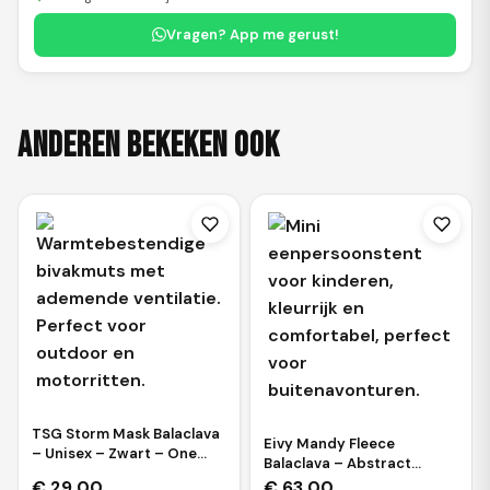
Vragen? App me gerust!
Anderen bekeken ook
TSG Storm Mask Balaclava
Eivy Mandy Fleece
– Unisex – Zwart – One
Balaclava – Abstract
Size
Pastels
€
29,00
€
63,00