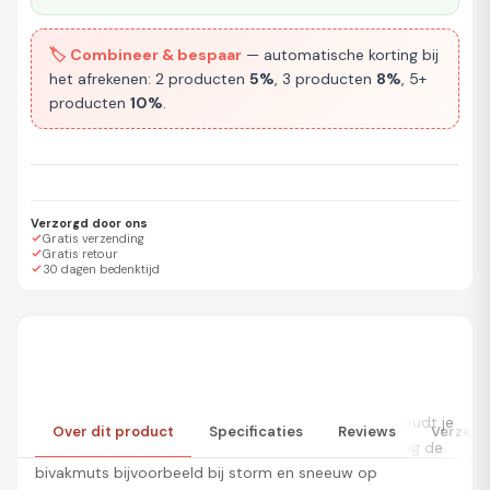
🏷️ Combineer & bespaar
— automatische korting bij
het afrekenen: 2 producten
5%
, 3 producten
8%
, 5+
producten
10%
.
Verzorgd door ons
Gratis verzending
Gratis retour
30 dagen bedenktijd
deze fijne balaclava muts en col ineen van dakine houdt je
Over dit product
Specificaties
Reviews
Verzend
warm op de momenten waarop je hem op zet. Draag de
bivakmuts bijvoorbeeld bij storm en sneeuw op