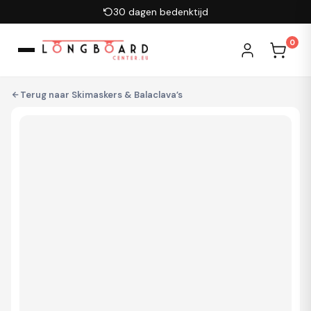
Ga naar inhoud
30 dagen bedenktijd
0
Terug naar
Skimaskers & Balaclava’s