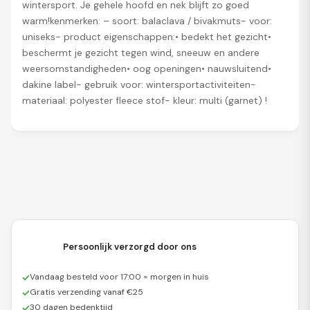
wintersport. Je gehele hoofd en nek blijft zo goed
warm!kenmerken: – soort: balaclava / bivakmuts- voor:
uniseks- product eigenschappen:• bedekt het gezicht•
beschermt je gezicht tegen wind, sneeuw en andere
weersomstandigheden• oog openingen• nauwsluitend•
dakine label- gebruik voor: wintersportactiviteiten-
materiaal: polyester fleece stof- kleur: multi (garnet) !
Persoonlijk verzorgd door ons
✓
Vandaag besteld voor 17:00 = morgen in huis
✓
Gratis verzending vanaf €25
✓
30 dagen bedenktijd